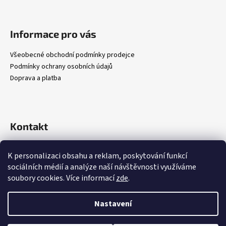
Z
á
p
Informace pro vás
a
t
Všeobecné obchodní podmínky prodejce
Podmínky ochrany osobních údajů
í
Doprava a platba
Kontakt
tomjurka/
K personalizaci obsahu a reklam, poskytování funkcí
sociálních médií a analýze naší návštěvnosti využíváme
soubory cookies. Více informací
zde
.
Nastavení
Vytvořil Shoptet