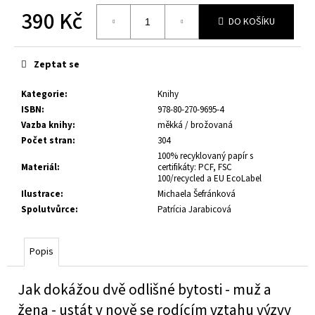
390 Kč
DO KOŠÍKU
Měrná
cena:
Zeptat se
Kategorie
:
Knihy
ISBN
:
978-80-270-9695-4
Vazba knihy
:
měkká / brožovaná
Počet stran
:
304
100% recyklovaný papír s
Materiál
:
certifikáty: PCF, FSC
100/recycled a EU EcoLabel
Ilustrace
:
Michaela Šefránková
Spolutvůrce
:
Patrícia Jarabicová
Popis
Jak dokážou dvě odlišné bytosti - muž a
žena - ustát v nově se rodícím vztahu výzvy