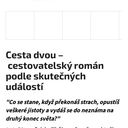
a
j
í
t
?
Cesta dvou –
cestovatelský román
HLEDAT
podle skutečných
událostí
"Co se stane, když překonáš strach, opustíš
veškeré jistoty a vydáš se do neznáma na
druhý konec světa?"